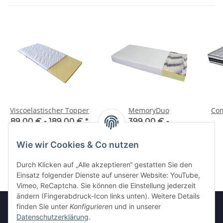
Viscoelastischer Topper
MemoryDuo
Com
89,00 € -
189,00 €
*
399,00 € -
849,00 €
*
Wie wir Cookies & Co nutzen
Durch Klicken auf „Alle akzeptieren“ gestatten Sie den
Einsatz folgender Dienste auf unserer Website: YouTube,
Vimeo, ReCaptcha. Sie können die Einstellung jederzeit
ändern (Fingerabdruck-Icon links unten). Weitere Details
finden Sie unter
Konfigurieren
und in unserer
Datenschutzerklärung
.