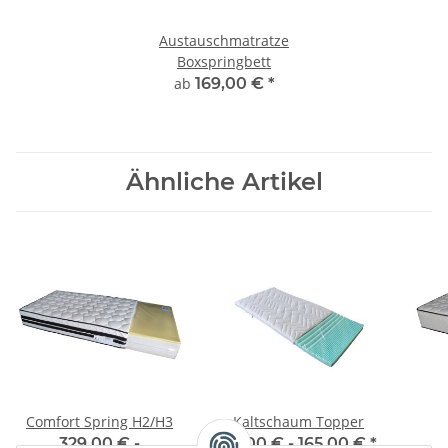
Austauschmatratze
Boxspringbett
ab
169,00 €
*
Ähnliche Artikel
Comfort Spring H2/H3
Kaltschaum Topper
329,00 € -
79,00 € -
165,00 €
*